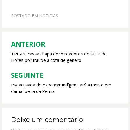
ac
h
w
m
e
at
itt
ai
POSTADO EM
NOTICIAS
b
s
er
l
o
A
o
p
ANTERIOR
Navegação
k
p
de
TRE-PE cassa chapa de vereadores do MDB de
Flores por fraude à cota de gênero
Post
SEGUINTE
PM acusada de espancar indígena até a morte em
Carnaubeira da Penha
Deixe um comentário