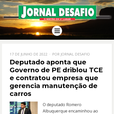
JORNAL
O Sertão em 1º Lugar
Menu
DESAFIO
PPOSTADO
17 DE JUNHO DE 2022
POR
JORNAL DESAFIO
EM
Deputado aponta que
Governo de PE driblou TCE
e contratou empresa que
gerencia manutenção de
carros
O deputado Romero
Albuquerque encaminhou ao