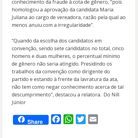
conhecimento da fraude à cota de gênero, “pois
homologou a aprovação da candidata Maria
Juliana ao cargo de vereadora, razão pela qual ao
menos anuiu com a irregularidade”.
“Quando da escolha dos candidatos em
convenção, sendo sete candidatos no total, cinco
homens e duas mulheres, o percentual mínimo
de gênero não seria atingido. Presidindo os
trabalhos da convenção como dirigente do
partido e estando à frente da lavratura da ata,
não tem como negar conhecimento acerca de tal
descumprimento”, destacou a relatora. Do Nill
Júnior
F
W
T
E
Share
ac
h
w
m