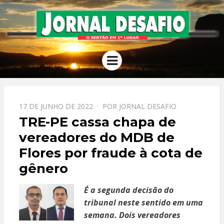
JORNAL
O Sertão em 1º Lugar
Menu
DESAFIO
PPOSTADO
17 DE JUNHO DE 2022
POR
JORNAL DESAFIO
EM
TRE-PE cassa chapa de
vereadores do MDB de
Flores por fraude à cota de
gênero
É a segunda decisão do
tribunal neste sentido em uma
semana. Dois vereadores