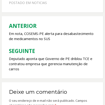
e
at
itt
ai
POSTADO EM
NOTICIAS
b
s
er
l
o
A
o
p
ANTERIOR
Navegação
k
p
de
Em nota, COSEMS-PE alerta para desabastecimento
de medicamentos no SUS
Post
SEGUINTE
Deputado aponta que Governo de PE driblou TCE e
contratou empresa que gerencia manutenção de
carros
Deixe um comentário
O seu endereço de e-mail não será publicado.
Campos