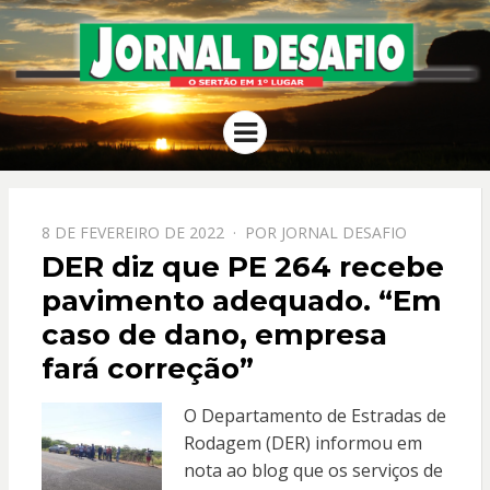
JORNAL
O Sertão em 1º Lugar
Menu
DESAFIO
PPOSTADO
8 DE FEVEREIRO DE 2022
POR
JORNAL DESAFIO
EM
DER diz que PE 264 recebe
pavimento adequado. “Em
caso de dano, empresa
fará correção”
O Departamento de Estradas de
Rodagem (DER) informou em
nota ao blog que os serviços de