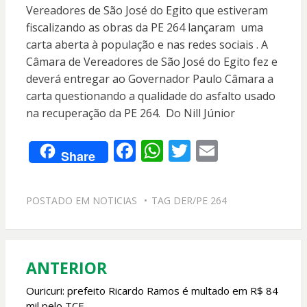
Vereadores de São José do Egito que estiveram
fiscalizando as obras da PE 264 lançaram uma
carta aberta à população e nas redes sociais . A
Câmara de Vereadores de São José do Egito fez e
deverá entregar ao Governador Paulo Câmara a
carta questionando a qualidade do asfalto usado
na recuperação da PE 264. Do Nill Júnior
F
W
T
E
Share
ac
h
w
m
e
at
itt
ai
POSTADO EM
NOTICIAS
TAG
DER/PE 264
b
s
er
l
o
A
o
p
ANTERIOR
Navegação
k
p
de
Ouricuri: prefeito Ricardo Ramos é multado em R$ 84
mil pelo TCE