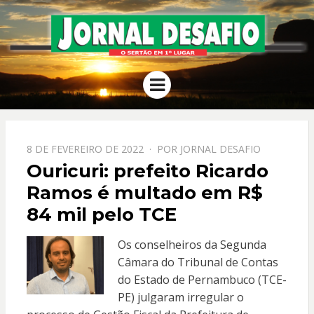
JORNAL
O Sertão em 1º Lugar
Menu
DESAFIO
PPOSTADO
8 DE FEVEREIRO DE 2022
POR
JORNAL DESAFIO
EM
Ouricuri: prefeito Ricardo
Ramos é multado em R$
84 mil pelo TCE
Os conselheiros da Segunda
Câmara do Tribunal de Contas
do Estado de Pernambuco (TCE-
PE) julgaram irregular o