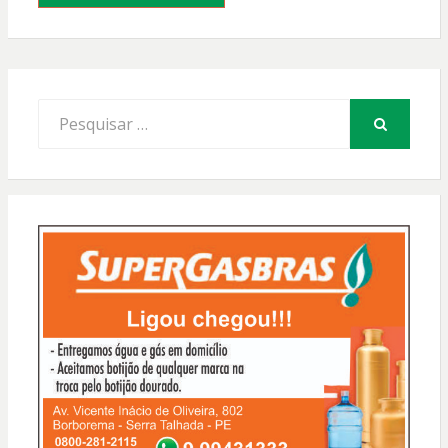
Procurar
por:
PESQUISAR