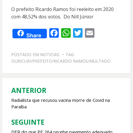
O prefeito Ricardo Ramos foi reeleito em 2020
com 48,52% dos votos. Do Nill Júnior
F
W
T
E
Share
ac
h
w
m
e
at
itt
ai
POSTADO EM
NOTICIAS
TAG
b
s
er
l
OURICURI/PREFEITO/RICARDO RAMOS/MULTADO
o
A
o
p
k
p
ANTERIOR
Navegação
de
Radialista que recusou vacina morre de Covid na
Paraíba
Post
SEGUINTE
DER diz que PE 264 recebe pavimento adequado.