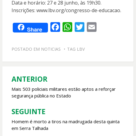
Data e horário: 27 e 28 junho, às 19h30.
Inscrições: www.lbv.org/congresso-de-educacao.
F
W
T
E
Share
ac
h
w
m
e
at
itt
ai
POSTADO EM
NOTICIAS
TAG
LBV
b
s
er
l
o
A
o
p
ANTERIOR
Navegação
k
p
de
Mais 503 policiais militares estão aptos a reforçar
segurança pública no Estado
Post
SEGUINTE
Homem é morto a tiros na madrugada desta quinta
em Serra Talhada