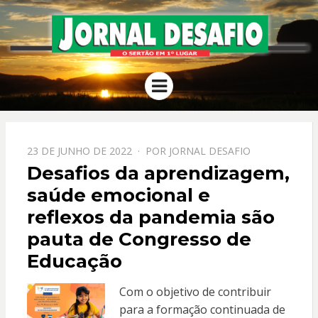
JORNAL
O Sertão em 1º Lugar
Menu
DESAFIO
PPOSTADO
23 DE JUNHO DE 2022
POR
JORNAL DESAFIO
EM
Desafios da aprendizagem,
saúde emocional e
reflexos da pandemia são
pauta de Congresso de
Educação
Com o objetivo de contribuir
para a formação continuada de