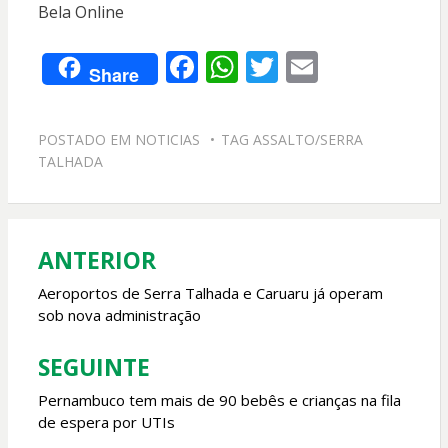
Bela Online
F
W
T
E
Share
ac
h
w
m
e
at
itt
ai
POSTADO EM
NOTICIAS
TAG
ASSALTO/SERRA
b
s
er
l
TALHADA
o
A
o
p
k
p
ANTERIOR
Navegação
de
Aeroportos de Serra Talhada e Caruaru já operam
sob nova administração
Post
SEGUINTE
Pernambuco tem mais de 90 bebês e crianças na fila
de espera por UTIs