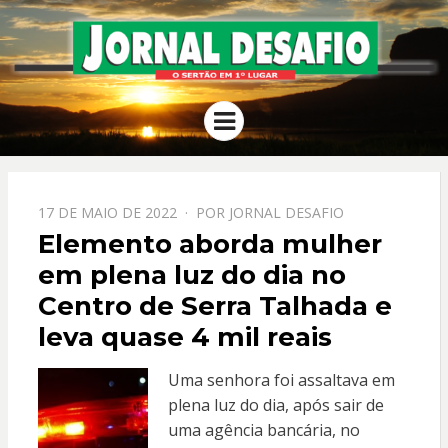
JORNAL
O Sertão em 1º Lugar
Menu
DESAFIO
PPOSTADO
17 DE MAIO DE 2022
POR
JORNAL DESAFIO
EM
Elemento aborda mulher
em plena luz do dia no
Centro de Serra Talhada e
leva quase 4 mil reais
Uma senhora foi assaltava em
plena luz do dia, após sair de
uma agência bancária, no