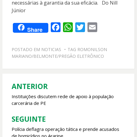
necessárias à garantia da sua eficácia.
Do Nill
Júnior
F
W
T
E
Share
ac
h
w
m
e
at
itt
ai
POSTADO EM
NOTICIAS
TAG
ROMONILSON
b
s
er
l
MARIANO/BELMONTE/PREGÃO ELETRÔNICO
o
A
o
p
k
p
ANTERIOR
Navegação
de
Instituições discutem rede de apoio à população
carcerária de PE
Post
SEGUINTE
Polícia deflagra operação tática e prende acusados
de homicídios no Araripe