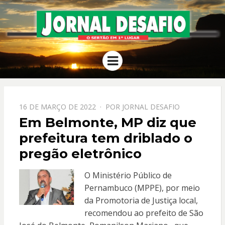
JORNAL
O Sertão em 1º Lugar
Menu
DESAFIO
PPOSTADO
16 DE MARÇO DE 2022
POR
JORNAL DESAFIO
EM
Em Belmonte, MP diz que
prefeitura tem driblado o
pregão eletrônico
O Ministério Público de
Pernambuco (MPPE), por meio
da Promotoria de Justiça local,
recomendou ao prefeito de São