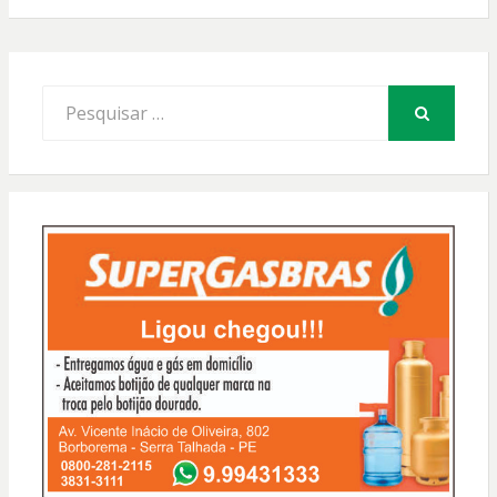
Procurar
por:
PESQUISAR