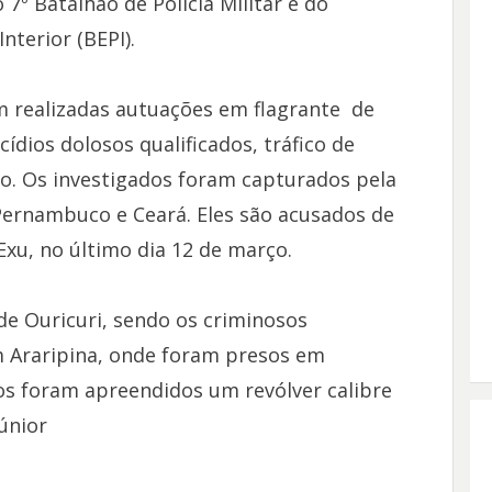
7º Batalhão de Polícia Militar e do
nterior (BEPI).
m realizadas autuações em flagrante de
ídios dolosos qualificados, tráfico de
go. Os investigados foram capturados pela
Pernambuco e Ceará. Eles são acusados de
Exu, no último dia 12 de março.
de Ouricuri, sendo os criminosos
 Araripina, onde foram presos em
dos foram apreendidos um revólver calibre
Júnior