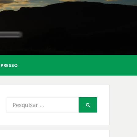
AL
MPRESSO
FIO
Procurar
PESQUISAR
por: