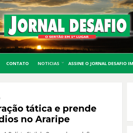
O Sertão em 1º Lugar
JORN
CONTATO
NOTICIAS
ASSINE O JORNAL DESAFIO I
DESA
O
ração tática e prende
ios no Araripe