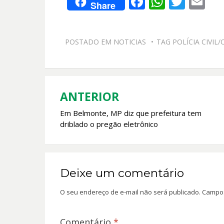
F
W
T
E
Share
ac
h
w
m
e
at
itt
ai
POSTADO EM
NOTICIAS
TAG
POLÍCIA CIVIL
b
s
er
l
o
A
o
p
k
p
ANTERIOR
Navegação
Em Belmonte, MP diz que prefeitura tem
de
driblado o pregão eletrônico
Post
Deixe um comentário
O seu endereço de e-mail não será publicado.
Campos
Comentário
*