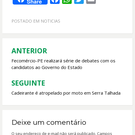
Share
ac
h
w
m
e
at
itt
ai
POSTADO EM
NOTICIAS
b
s
er
l
o
A
o
p
ANTERIOR
Navegação
k
p
de
Fecomércio-PE realizará série de debates com os
candidatos ao Governo do Estado
Post
SEGUINTE
Cadeirante é atropelado por moto em Serra Talhada
Deixe um comentário
O seu endereço de e-mail não será publicado.
Campos