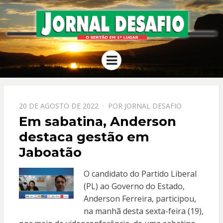
JORNAL
O Sertão em 1º Lugar
Menu
DESAFIO
PPOSTADO
20 DE AGOSTO DE 2022
POR
JORNAL DESAFIO
EM
Em sabatina, Anderson
destaca gestão em
Jaboatão
O candidato do Partido Liberal
(PL) ao Governo do Estado,
Anderson Ferreira, participou,
na manhã desta sexta-feira (19),