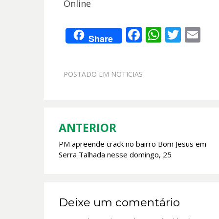
Online
F
W
T
E
Share
ac
h
w
m
e
at
itt
ai
POSTADO EM
NOTICIAS
b
s
er
l
o
A
o
p
k
p
ANTERIOR
Navegação
PM apreende crack no bairro Bom Jesus em
de
Serra Talhada nesse domingo, 25
Post
Deixe um comentário