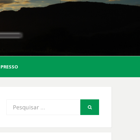
AL
MPRESSO
FIO
Procurar
PESQUISAR
por: