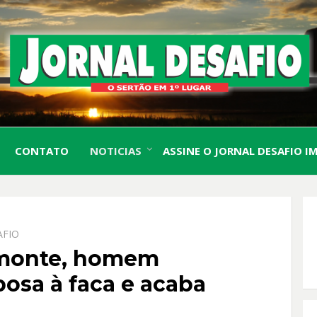
O Sertão em 1º Lugar
JORN
CONTATO
NOTICIAS
ASSINE O JORNAL DESAFIO I
DESA
AFIO
lmonte, homem
osa à faca e acaba