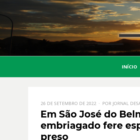
INÍCIO
PPOSTADO
26 DE SETEMBRO DE 2022
POR
JORNAL DES
EM
Em São José do Be
embriagado fere esp
preso