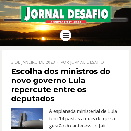
JORNAL
O Sertão em 1º Lugar
Menu
DESAFIO
PPOSTADO
3 DE JANEIRO DE 2023
POR
JORNAL DESAFIO
EM
Escolha dos ministros do
novo governo Lula
repercute entre os
deputados
A esplanada ministerial de Lula
tem 14 pastas a mais do que a
gestão do antecessor, Jair