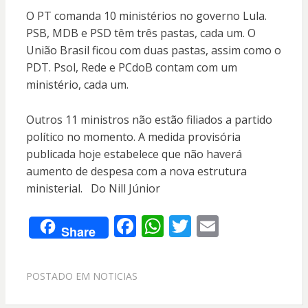
O PT comanda 10 ministérios no governo Lula.
PSB, MDB e PSD têm três pastas, cada um. O
União Brasil ficou com duas pastas, assim como o
PDT. Psol, Rede e PCdoB contam com um
ministério, cada um.
Outros 11 ministros não estão filiados a partido
político no momento. A medida provisória
publicada hoje estabelece que não haverá
aumento de despesa com a nova estrutura
ministerial. Do Nill Júnior
F
W
T
E
Share
ac
h
w
m
e
at
itt
ai
POSTADO EM
NOTICIAS
b
s
er
l