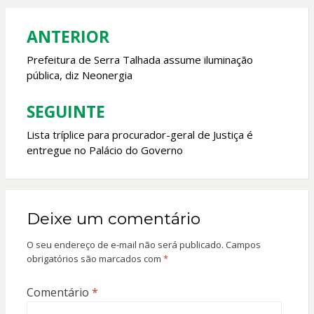
o
A
o
p
ANTERIOR
Navegação
k
p
de
Prefeitura de Serra Talhada assume iluminação
pública, diz Neonergia
Post
SEGUINTE
Lista tríplice para procurador-geral de Justiça é
entregue no Palácio do Governo
Deixe um comentário
O seu endereço de e-mail não será publicado.
Campos
obrigatórios são marcados com
*
Comentário
*