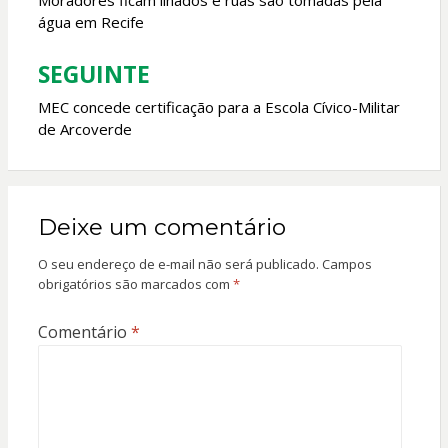
de
Moradores ficam ilhados e ruas são tomadas pela
água em Recife
Post
SEGUINTE
MEC concede certificação para a Escola Cívico-Militar
de Arcoverde
Deixe um comentário
O seu endereço de e-mail não será publicado.
Campos
obrigatórios são marcados com
*
Comentário
*