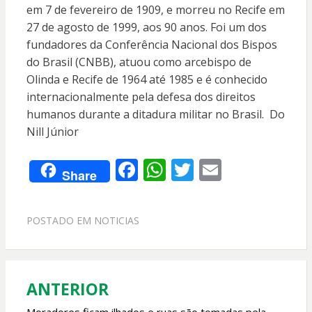
em 7 de fevereiro de 1909, e morreu no Recife em
27 de agosto de 1999, aos 90 anos. Foi um dos
fundadores da Conferência Nacional dos Bispos
do Brasil (CNBB), atuou como arcebispo de
Olinda e Recife de 1964 até 1985 e é conhecido
internacionalmente pela defesa dos direitos
humanos durante a ditadura militar no Brasil. Do
Nill Júnior
F
W
T
E
Share
ac
h
w
m
e
at
itt
ai
POSTADO EM
NOTICIAS
b
s
er
l
o
A
o
p
ANTERIOR
Navegação
k
p