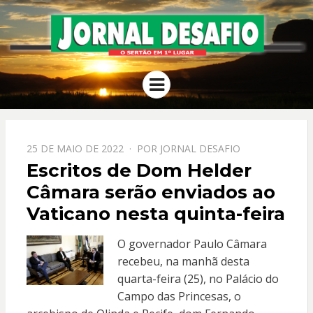
JORNAL
O Sertão em 1º Lugar
Menu
DESAFIO
PPOSTADO
25 DE MAIO DE 2022
POR
JORNAL DESAFIO
EM
Escritos de Dom Helder
Câmara serão enviados ao
Vaticano nesta quinta-feira
O governador Paulo Câmara
recebeu, na manhã desta
quarta-feira (25), no Palácio do
Campo das Princesas, o