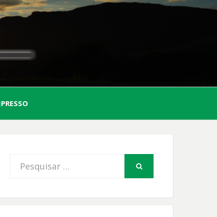
AL
MPRESSO
FIO
Procurar
PESQUISAR
por: