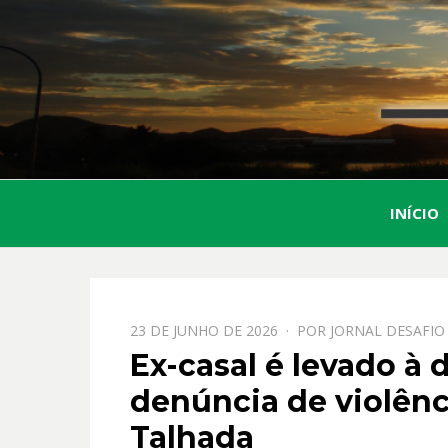
INÍCIO
PPOSTADO
23 DE JUNHO DE 2026
POR
JORNAL DESAFIO
EM
Ex-casal é levado à 
denúncia de violênc
Talhada