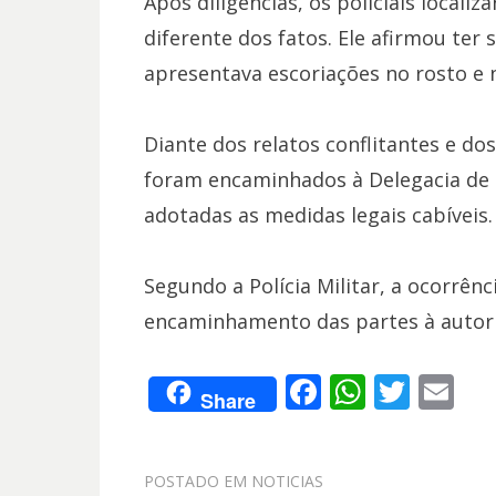
Após diligências, os policiais loca
diferente dos fatos. Ele afirmou ter
apresentava escoriações no rosto e 
Diante dos relatos conflitantes e do
foram encaminhados à Delegacia de P
adotadas as medidas legais cabíveis.
Segundo a Polícia Militar, a ocorrên
encaminhamento das partes à autorid
F
W
T
E
Share
ac
h
w
m
e
at
itt
ai
POSTADO EM
NOTICIAS