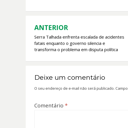
b
s
er
l
o
A
o
p
k
p
ANTERIOR
Navegação
Serra Talhada enfrenta escalada de acidentes
de
fatais enquanto o governo silencia e
Post
transforma o problema em disputa política
Deixe um comentário
O seu endereço de e-mail não será publicado.
Campos
Comentário
*