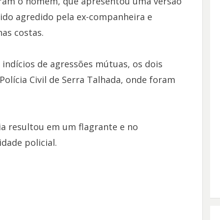
lizaram o homem, que apresentou uma versão
 sido agredido pela ex-companheira e
nas costas.
s indícios de agressões mútuas, os dois
olícia Civil de Serra Talhada, onde foram
cia resultou em um flagrante e no
ade policial.