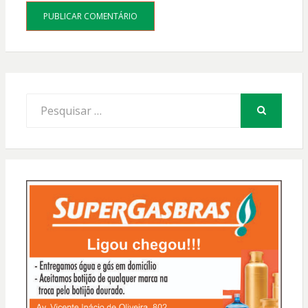
Procurar
por:
PESQUISAR