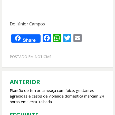
Do Júnior Campos
F
W
T
E
Share
ac
h
w
m
e
at
itt
ai
POSTADO EM
NOTICIAS
b
s
er
l
o
A
o
p
ANTERIOR
Navegação
k
p
de
Plantão de terror: ameaça com foice, gestantes
agredidas e casos de violência doméstica marcam 24
Post
horas em Serra Talhada
SEGUINTE