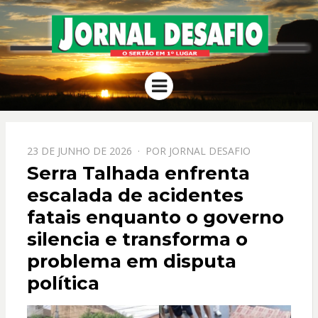
JORNAL
O Sertão em 1º Lugar
Menu
DESAFIO
PPOSTADO
23 DE JUNHO DE 2026
POR
JORNAL DESAFIO
EM
Serra Talhada enfrenta
escalada de acidentes
fatais enquanto o governo
silencia e transforma o
problema em disputa
política