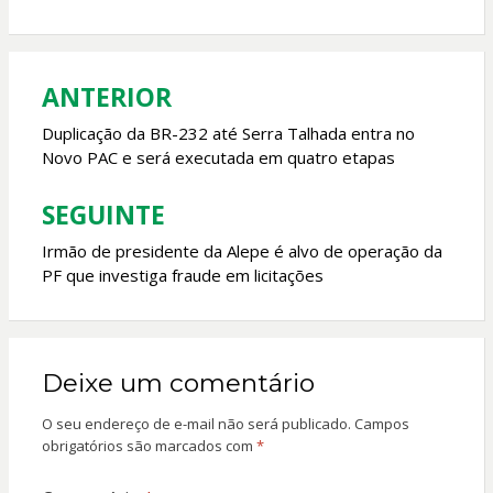
b
s
er
l
o
A
o
p
ANTERIOR
Navegação
k
p
de
Duplicação da BR-232 até Serra Talhada entra no
Novo PAC e será executada em quatro etapas
Post
SEGUINTE
Irmão de presidente da Alepe é alvo de operação da
PF que investiga fraude em licitações
Deixe um comentário
O seu endereço de e-mail não será publicado.
Campos
obrigatórios são marcados com
*