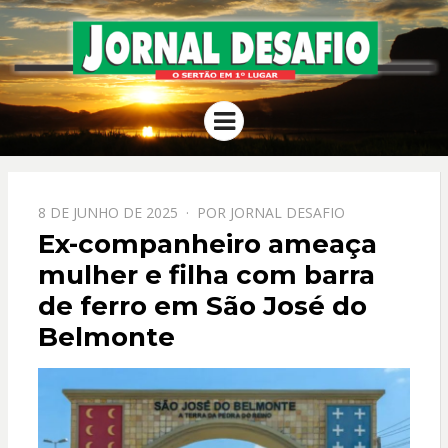
JORNAL
O Sertão em 1º Lugar
Menu
DESAFIO
PPOSTADO
8 DE JUNHO DE 2025
POR
JORNAL DESAFIO
EM
Ex-companheiro ameaça
mulher e filha com barra
de ferro em São José do
Belmonte