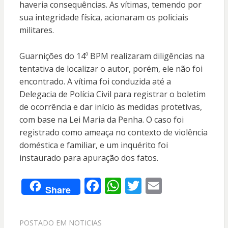
haveria consequências. As vítimas, temendo por
sua integridade física, acionaram os policiais
militares.
Guarnições do 14º BPM realizaram diligências na
tentativa de localizar o autor, porém, ele não foi
encontrado. A vítima foi conduzida até a
Delegacia de Polícia Civil para registrar o boletim
de ocorrência e dar início às medidas protetivas,
com base na Lei Maria da Penha. O caso foi
registrado como ameaça no contexto de violência
doméstica e familiar, e um inquérito foi
instaurado para apuração dos fatos.
F
W
T
E
Share
ac
h
w
m
e
at
itt
ai
POSTADO EM
NOTICIAS