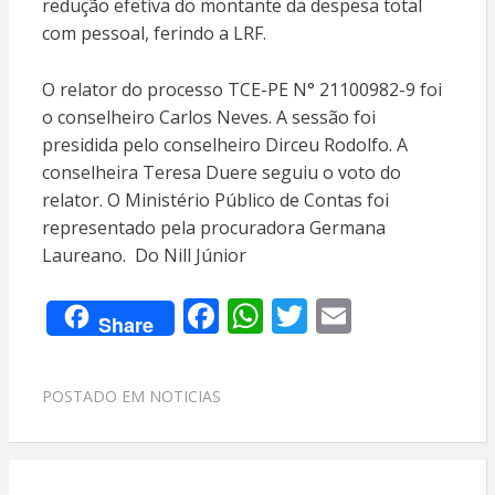
redução efetiva do montante da despesa total
com pessoal, ferindo a LRF.
O relator do processo TCE-PE N° 21100982-9 foi
o conselheiro Carlos Neves. A sessão foi
presidida pelo conselheiro Dirceu Rodolfo. A
conselheira Teresa Duere seguiu o voto do
relator. O Ministério Público de Contas foi
representado pela procuradora Germana
Laureano. Do Nill Júnior
F
W
T
E
Share
ac
h
w
m
e
at
itt
ai
POSTADO EM
NOTICIAS
b
s
er
l
o
A
o
p