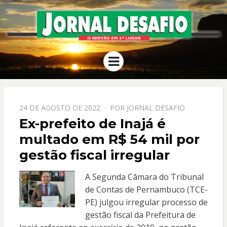
JORNAL
O Sertão em 1º Lugar
Menu
DESAFIO
PPOSTADO
24 DE AGOSTO DE 2022
POR
JORNAL DESAFIO
EM
Ex-prefeito de Inajá é
multado em R$ 54 mil por
gestão fiscal irregular
A Segunda Câmara do Tribunal
de Contas de Pernambuco (TCE-
PE) julgou irregular processo de
gestão fiscal da Prefeitura de