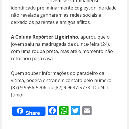
jovem serra-talhadense
identificado preliminarmente Edgleyson, de idade
não revelada ganharam as redes sociais e
deixado os parentes e amigos aflitos.
A Coluna Repórter Ligeirinho
, apurou que o
jovem saiu na madrugada da quinta-feira (24),
com uma roupa preta, mas até o momento não
retornou para casa.
Quem souber informações do paradeiro da
vítima, poderá entrar em contato pelo número:
(87) 9 9656-5706 ou (87) 9 9637-5773. Do Nill
Júnior
F
W
T
E
Share
ac
h
w
m
e
at
itt
ai