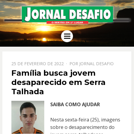
JORNAL
O Sertão em 1º Lugar
Menu
DESAFIO
PPOSTADO
25 DE FEVEREIRO DE 2022
POR
JORNAL DESAFIO
EM
Família busca jovem
desaparecido em Serra
Talhada
SAIBA COMO AJUDAR
Nesta sexta-feira (25), imagens
sobre o desaparecimento do