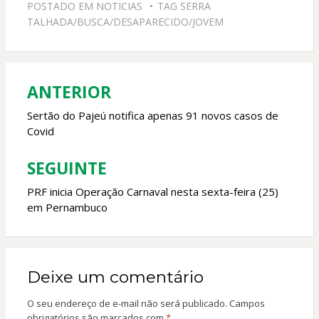
POSTADO EM
NOTICIAS
TAG
SERRA
b
s
er
l
TALHADA/BUSCA/DESAPARECIDO/JOVEM
o
A
o
p
k
p
ANTERIOR
Navegação
de
Sertão do Pajeú notifica apenas 91 novos casos de
Covid
Post
SEGUINTE
PRF inicia Operação Carnaval nesta sexta-feira (25)
em Pernambuco
Deixe um comentário
O seu endereço de e-mail não será publicado.
Campos
obrigatórios são marcados com
*