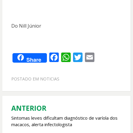
Do Nill Júnior
F
W
T
E
Share
ac
h
w
m
e
at
itt
ai
POSTADO EM
NOTICIAS
b
s
er
l
o
A
o
p
ANTERIOR
Navegação
k
p
de
Sintomas leves dificultam diagnóstico de varíola dos
macacos, alerta infectologista
Post