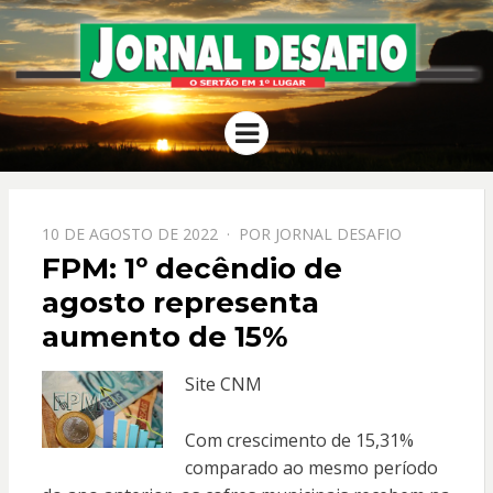
JORNAL
O Sertão em 1º Lugar
Menu
DESAFIO
PPOSTADO
10 DE AGOSTO DE 2022
POR
JORNAL DESAFIO
EM
FPM: 1º decêndio de
agosto representa
aumento de 15%
Site CNM
Com crescimento de 15,31%
comparado ao mesmo período