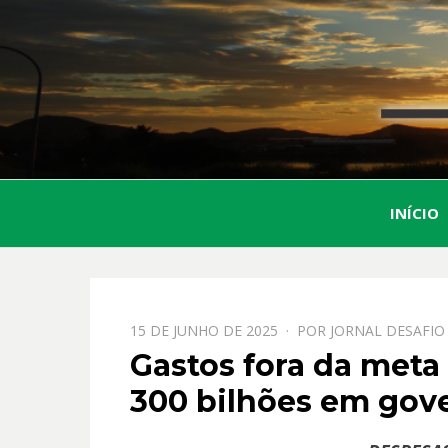
INÍCIO
PPOSTADO
15 DE JUNHO DE 2025
POR
JORNAL DESAFIO
EM
Gastos fora da meta 
300 bilhões em gove