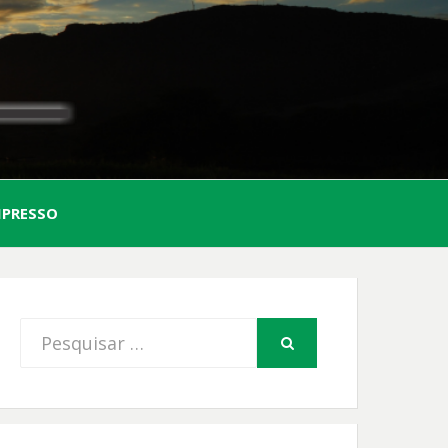
AL
MPRESSO
FIO
Procurar
PESQUISAR
por: