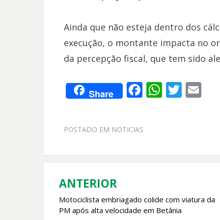
Ainda que não esteja dentro dos cál
execução, o montante impacta no or
da percepção fiscal, que tem sido al
F
W
T
E
Share
ac
h
w
m
e
at
itt
ai
POSTADO EM
NOTICIAS
b
s
er
l
o
A
o
p
k
p
ANTERIOR
Navegação
Motociclista embriagado colide com viatura da
de
PM após alta velocidade em Betânia