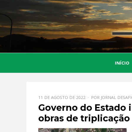
INÍCIO
PPOSTADO
11 DE AGOSTO DE 2022
POR
JORNAL DESAF
EM
Governo do Estado i
obras de triplicaçã