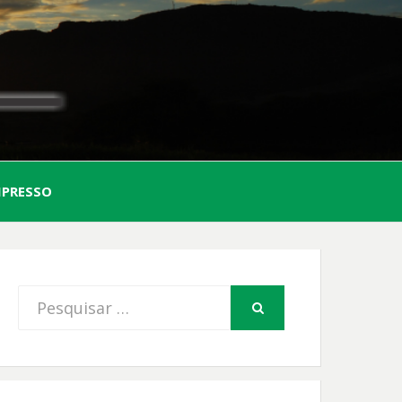
AL
MPRESSO
FIO
Procurar
PESQUISAR
por: