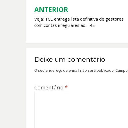
o
p
k
p
ANTERIOR
Navegação
Veja: TCE entrega lista definitiva de gestores
de
com contas irregulares ao TRE
Post
Deixe um comentário
O seu endereço de e-mail não será publicado.
Campos
Comentário
*