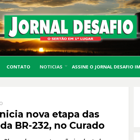
O Sertão em 1º Lugar
JORN
CONTATO
NOTICIAS
ASSINE O JORNAL DESAFIO I
DESA
IO
nicia nova etapa das
o da BR-232, no Curado