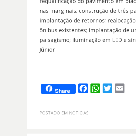
requalificação do pavimento em placa
nas marginais; construção de três p
implantação de retornos; realocaçã
ônibus existentes; implantação de um
paisagismo; iluminação em LED e sinal
Júnior
F
W
T
E
Share
ac
h
w
m
e
at
itt
ai
POSTADO EM
NOTICIAS
b
s
er
l
o
A