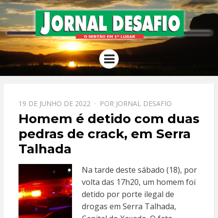
JORNAL
O Sertão em 1º Lugar
Menu
DESAFIO
PPOSTADO
19 DE JUNHO DE 2022
POR
JORNAL DESAFIO
EM
Homem é detido com duas
pedras de crack, em Serra
Talhada
Na tarde deste sábado (18), por
volta das 17h20, um homem foi
detido por porte ilegal de
drogas em Serra Talhada,