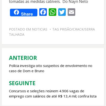
tomadas as medidas cabíveis. Do Nayn Neto
F
W
T
E
Share
ac
h
w
m
e
at
itt
ai
POSTADO EM
NOTICIAS
TAG
PRISÃO/CRACK/SERRA
b
s
er
l
TALHADA
o
A
o
p
k
p
ANTERIOR
Navegação
de
Polícia investiga oito suspeitos de envolvimento no
caso de Dom e Bruno
Post
SEGUINTE
Concursos e seleções reúnem 4.906 vagas de
emprego com salários de até R$ 13,4 mil; confira lista