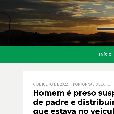
INÍCIO
PPOSTADO
6 DE JULHO DE 2022
POR
JORNAL DESAFIO
EM
Homem é preso susp
de padre e distribui
que estava no veícu