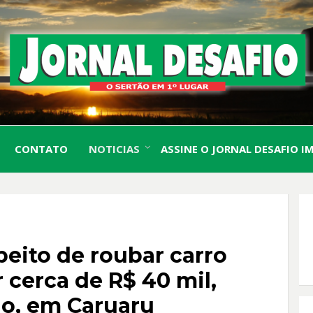
O Sertão em 1º Lugar
JORN
CONTATO
NOTICIAS
ASSINE O JORNAL DESAFIO I
DESA
eito de roubar carro
r cerca de R$ 40 mil,
lo, em Caruaru