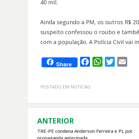
40 mil.
Ainda segundo a PM, os outros R$ 20
suspeito confessou o roubo e também
com a população. A Polícia Civil vai i
F
W
T
E
Share
ac
h
w
m
e
at
itt
ai
POSTADO EM
NOTICIAS
b
s
er
l
o
A
o
p
k
p
ANTERIOR
Navegação
TRE-PE condena Anderson Ferreira e PL por
de
propaganda antecipada