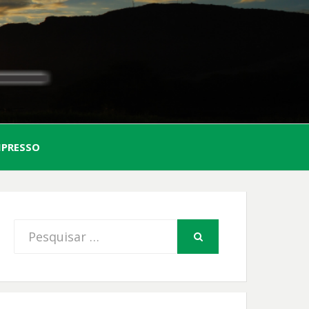
AL
MPRESSO
FIO
Procurar
PESQUISAR
por: