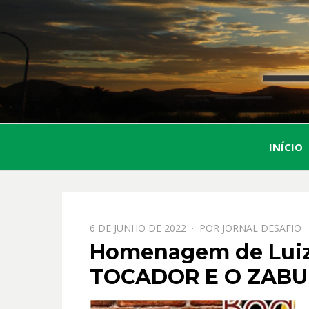
INÍCIO
PPOSTADO
6 DE JUNHO DE 2022
POR
JORNAL DESAFIO
EM
Homenagem de Luiz 
TOCADOR E O ZAB