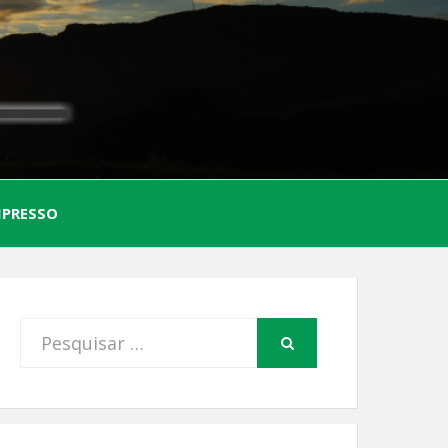
AL
MPRESSO
FIO
Procurar
PESQUISAR
por: