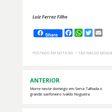
Luiz Ferraz Filho
F
W
T
E
Share
ac
h
w
m
e
at
itt
ai
POSTADO EM
NOTICIAS
TAG
IVALDO NOGU
b
s
er
l
o
A
o
p
k
p
ANTERIOR
Navegação
Morre neste domingo em Serra Talhada o
de
grande sanfoneiro Ivaldo Nogueira
Post