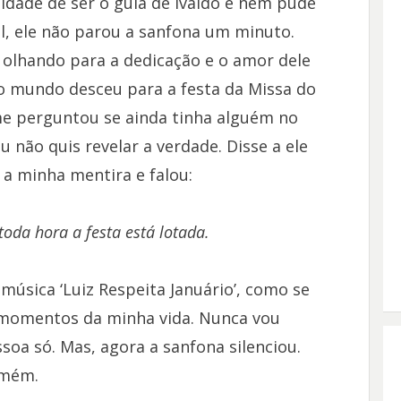
lidade de ser o guia de Ivaldo e nem pude
al, ele não parou a sanfona um minuto.
 olhando para a dedicação e o amor dele
o mundo desceu para a festa da Missa do
 me perguntou se ainda tinha alguém no
 não quis revelar a verdade. Disse a ele
 a minha mentira e falou:
da hora a festa está lotada.
música ‘Luiz Respeita Januário’, como se
 momentos da minha vida. Nunca vou
soa só. Mas, agora a sanfona silenciou.
Amém.