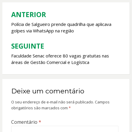
o
A
o
p
ANTERIOR
Navegação
k
p
de
Polícia de Salgueiro prende quadrilha que aplicava
golpes via WhatsApp na região
Post
SEGUINTE
Faculdade Senac oferece 80 vagas gratuitas nas
áreas de Gestão Comercial e Logística
Deixe um comentário
O seu endereço de e-mail não será publicado.
Campos
obrigatórios são marcados com
*
Comentário
*