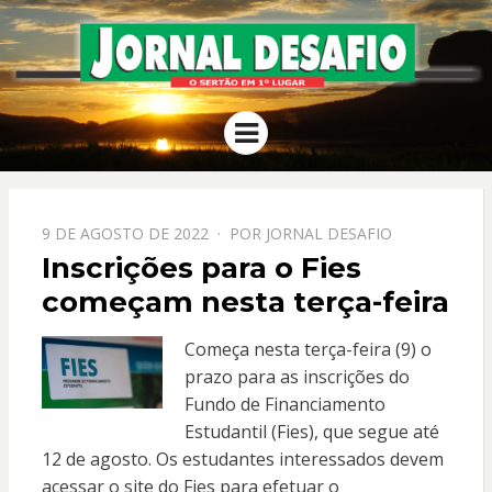
JORNAL
O Sertão em 1º Lugar
Menu
DESAFIO
PPOSTADO
9 DE AGOSTO DE 2022
POR
JORNAL DESAFIO
EM
Inscrições para o Fies
começam nesta terça-feira
Começa nesta terça-feira (9) o
prazo para as inscrições do
Fundo de Financiamento
Estudantil (Fies), que segue até
12 de agosto. Os estudantes interessados devem
acessar o site do Fies para efetuar o