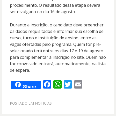
procedimento. O resultado dessa etapa deverá
ser divulgado no dia 16 de agosto.
Durante a inscrição, o candidato deve preencher
os dados requisitados e informar sua escolha de
curso, turno e instituição de ensino, entre as
vagas ofertadas pelo programa. Quem for pré-
selecionado terá entre os dias 17 e 19 de agosto
para complementar a inscrição no site. Quem não
for convocado entrará, automaticamente, na lista
de espera.
F
W
T
E
Share
ac
h
w
m
e
at
itt
ai
POSTADO EM
NOTICIAS
b
s
er
l