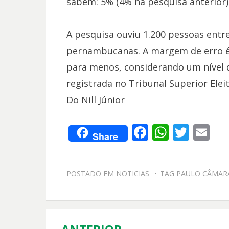
sabem: 5% (4% na pesquisa anterior)
A pesquisa ouviu 1.200 pessoas entre
pernambucanas. A margem de erro é 
para menos, considerando um nível d
registrada no Tribunal Superior Ele
Do Nill Júnior
F
W
T
E
Share
ac
h
w
m
e
at
itt
ai
POSTADO EM
NOTICIAS
TAG
PAULO CÂMAR
b
s
er
l
o
A
o
p