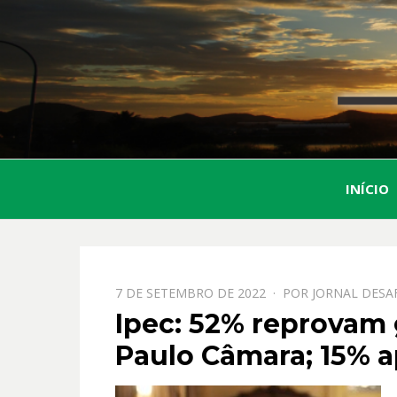
INÍCIO
PPOSTADO
7 DE SETEMBRO DE 2022
POR
JORNAL DESA
EM
Ipec: 52% reprovam
Paulo Câmara; 15% 