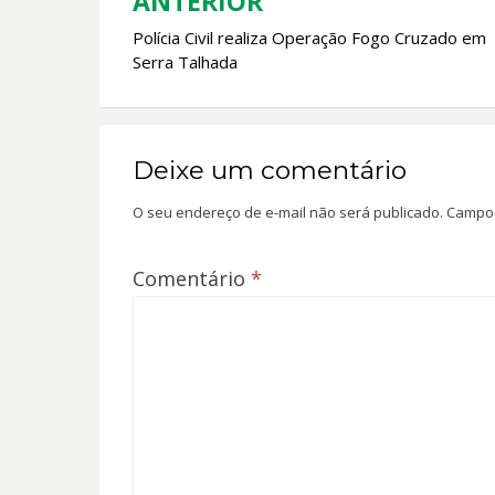
k
p
ANTERIOR
Navegação
Polícia Civil realiza Operação Fogo Cruzado em
de
Serra Talhada
Post
Deixe um comentário
O seu endereço de e-mail não será publicado.
Campos
Comentário
*