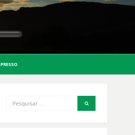
AL
MPRESSO
FIO
Procurar
PESQUISAR
por: