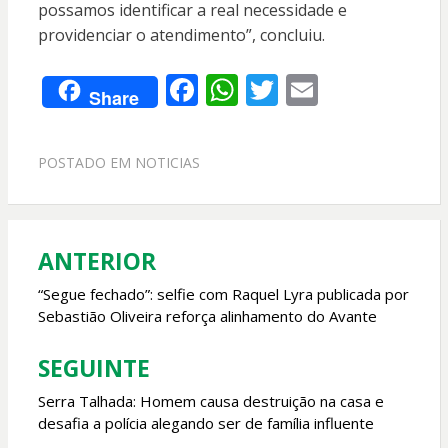
possamos identificar a real necessidade e
providenciar o atendimento”, concluiu.
F
W
T
E
Share
ac
h
w
m
e
at
itt
ai
POSTADO EM
NOTICIAS
b
s
er
l
o
A
o
p
ANTERIOR
Navegação
k
p
de
“Segue fechado”: selfie com Raquel Lyra publicada por
Sebastião Oliveira reforça alinhamento do Avante
Post
SEGUINTE
Serra Talhada: Homem causa destruição na casa e
desafia a polícia alegando ser de família influente