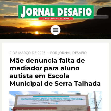
JORNAL
O Sertão em 1º Lugar
Menu
DESAFIO
PPOSTADO
2 DE MARÇO DE 2026
POR
JORNAL DESAFIO
EM
Mãe denuncia falta de
mediador para aluno
autista em Escola
Municipal de Serra Talhada