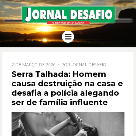
JORNAL
O Sertão em 1º Lugar
Menu
DESAFIO
PPOSTADO
2 DE MARÇO DE 2026
POR
JORNAL DESAFIO
EM
Serra Talhada: Homem
causa destruição na casa e
desafia a polícia alegando
ser de família influente