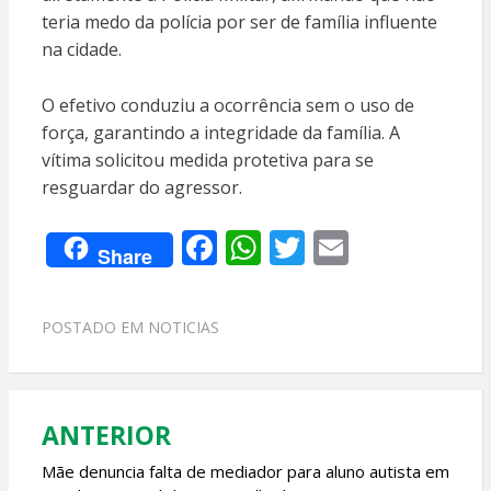
teria medo da polícia por ser de família influente
na cidade.
O efetivo conduziu a ocorrência sem o uso de
força, garantindo a integridade da família. A
vítima solicitou medida protetiva para se
resguardar do agressor.
F
W
T
E
Share
ac
h
w
m
e
at
itt
ai
POSTADO EM
NOTICIAS
b
s
er
l
o
A
o
p
ANTERIOR
Navegação
k
p
de
Mãe denuncia falta de mediador para aluno autista em