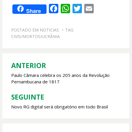
F
W
T
E
Share
ac
h
w
m
e
at
itt
ai
POSTADO EM
NOTICIAS
TAG
b
s
er
l
CIVIS/MORTOS/UCRÂNIA
o
A
o
p
k
p
ANTERIOR
Navegação
de
Paulo Câmara celebra os 205 anos da Revolução
Pernambucana de 1817
Post
SEGUINTE
Novo RG digital será obrigatório em todo Brasil