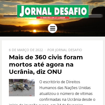
JORNAL
O Sertão em 1º Lugar
Menu
DESAFIO
PPOSTADO
6 DE MARÇO DE 2022
POR
JORNAL DESAFIO
EM
Mais de 360 civis foram
mortos até agora na
Ucrânia, diz ONU
O escritório de Direitos
Humanos das Nações Unidas
atualizou o número de vítimas
confirmadas na Ucrânia desde o