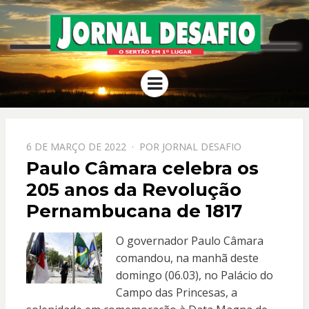
JORNAL
O Sertão em 1º Lugar
Menu
DESAFIO
PPOSTADO
6 DE MARÇO DE 2022
POR
JORNAL DESAFIO
EM
Paulo Câmara celebra os
205 anos da Revolução
Pernambucana de 1817
O governador Paulo Câmara
comandou, na manhã deste
domingo (06.03), no Palácio do
Campo das Princesas, a