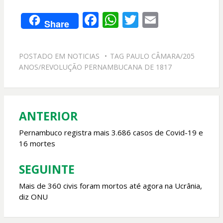
F
W
T
E
Share
ac
h
w
m
e
at
itt
ai
POSTADO EM
NOTICIAS
TAG
PAULO CÂMARA/205
b
s
er
l
ANOS/REVOLUÇÃO PERNAMBUCANA DE 1817
o
A
o
p
k
p
ANTERIOR
Navegação
de
Pernambuco registra mais 3.686 casos de Covid-19 e
16 mortes
Post
SEGUINTE
Mais de 360 civis foram mortos até agora na Ucrânia,
diz ONU