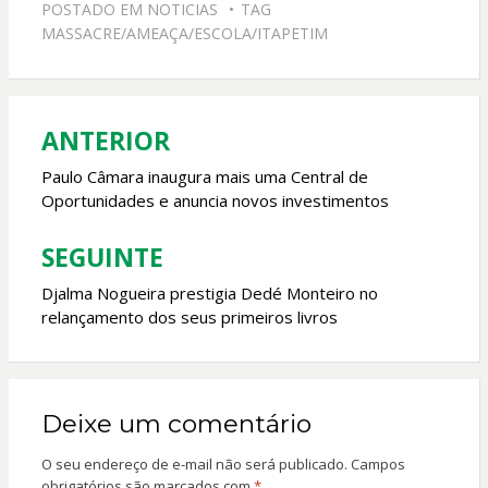
POSTADO EM
NOTICIAS
TAG
b
s
er
l
MASSACRE/AMEAÇA/ESCOLA/ITAPETIM
o
A
o
p
k
p
ANTERIOR
Navegação
de
Paulo Câmara inaugura mais uma Central de
Oportunidades e anuncia novos investimentos
Post
SEGUINTE
Djalma Nogueira prestigia Dedé Monteiro no
relançamento dos seus primeiros livros
Deixe um comentário
O seu endereço de e-mail não será publicado.
Campos
obrigatórios são marcados com
*