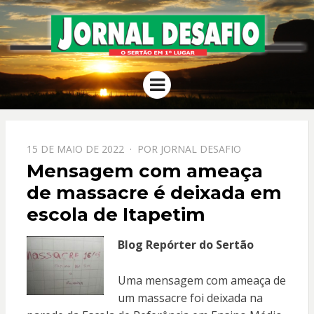
JORNAL
O Sertão em 1º Lugar
Menu
DESAFIO
PPOSTADO
15 DE MAIO DE 2022
POR
JORNAL DESAFIO
EM
Mensagem com ameaça
de massacre é deixada em
escola de Itapetim
Blog Repórter do Sertão
Uma mensagem com ameaça de
um massacre foi deixada na