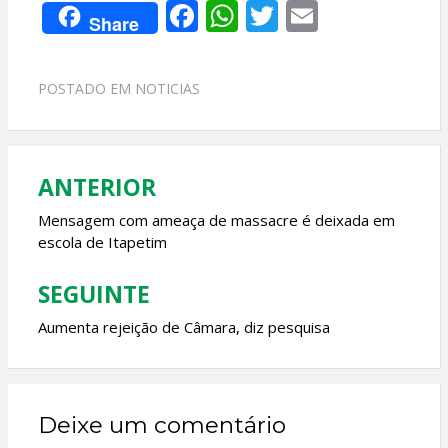
F
W
T
E
Share
ac
h
w
m
e
at
itt
ai
POSTADO EM
NOTICIAS
b
s
er
l
o
A
o
p
ANTERIOR
Navegação
k
p
de
Mensagem com ameaça de massacre é deixada em
escola de Itapetim
Post
SEGUINTE
Aumenta rejeição de Câmara, diz pesquisa
Deixe um comentário