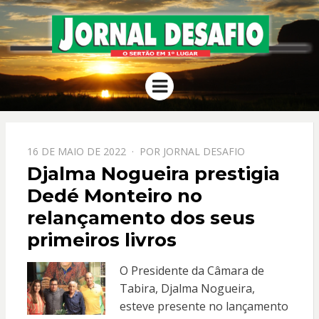
JORNAL
O Sertão em 1º Lugar
Menu
DESAFIO
PPOSTADO
16 DE MAIO DE 2022
POR
JORNAL DESAFIO
EM
Djalma Nogueira prestigia
Dedé Monteiro no
relançamento dos seus
primeiros livros
O Presidente da Câmara de
Tabira, Djalma Nogueira,
esteve presente no lançamento