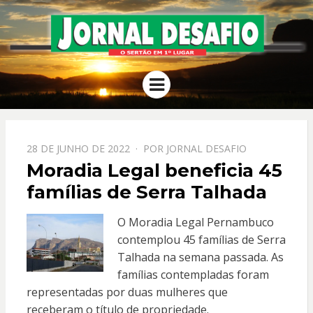
JORNAL
O Sertão em 1º Lugar
Menu
DESAFIO
PPOSTADO
28 DE JUNHO DE 2022
POR
JORNAL DESAFIO
EM
Moradia Legal beneficia 45
famílias de Serra Talhada
O Moradia Legal Pernambuco
contemplou 45 famílias de Serra
Talhada na semana passada. As
famílias contempladas foram
representadas por duas mulheres que
receberam o título de propriedade.