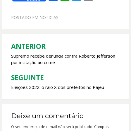
ac
h
w
m
e
at
itt
ai
POSTADO EM
NOTICIAS
b
s
er
l
o
A
o
p
ANTERIOR
Navegação
k
p
de
Supremo recebe denúncia contra Roberto Jefferson
por incitação ao crime
Post
SEGUINTE
Eleições 2022: o raio X dos prefeitos no Pajeú
Deixe um comentário
O seu endereço de e-mail não será publicado.
Campos