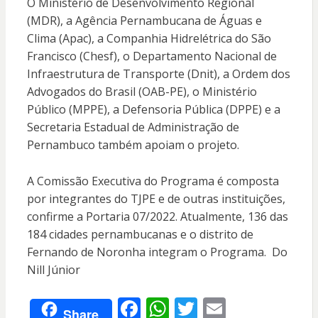
O Ministério de Desenvolvimento Regional
(MDR), a Agência Pernambucana de Águas e
Clima (Apac), a Companhia Hidrelétrica do São
Francisco (Chesf), o Departamento Nacional de
Infraestrutura de Transporte (Dnit), a Ordem dos
Advogados do Brasil (OAB-PE), o Ministério
Público (MPPE), a Defensoria Pública (DPPE) e a
Secretaria Estadual de Administração de
Pernambuco também apoiam o projeto.
A Comissão Executiva do Programa é composta
por integrantes do TJPE e de outras instituições,
confirme a Portaria 07/2022. Atualmente, 136 das
184 cidades pernambucanas e o distrito de
Fernando de Noronha integram o Programa. Do
Nill Júnior
F
W
T
E
Share