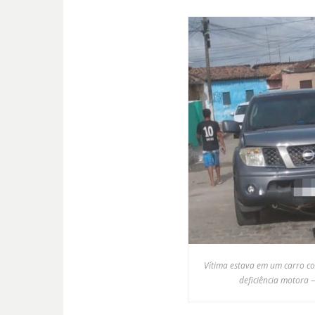
Vítima estava em um carro c
deficiência motora