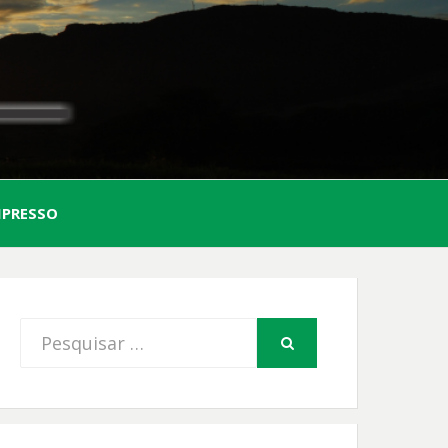
AL
MPRESSO
FIO
Procurar
PESQUISAR
por: