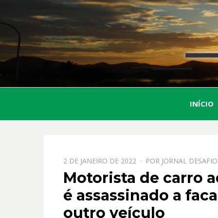
INÍCIO
PPOSTADO
2 DE JANEIRO DE 2022
POR
JORNAL DESAFIO
EM
Motorista de carro 
é assassinado a fac
outro veículo