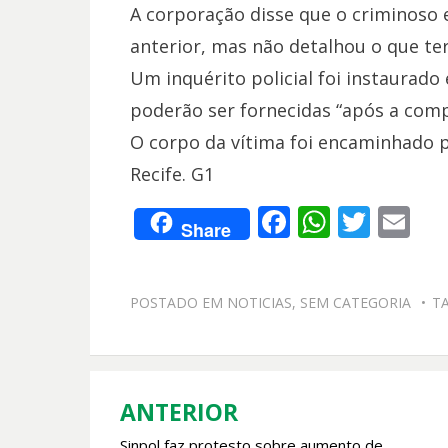
A corporação disse que o criminoso
anterior, mas não detalhou o que ter
Um inquérito policial foi instaurado
poderão ser fornecidas “após a comp
O corpo da vítima foi encaminhado pa
Recife. G1
F
W
T
E
Share
ac
h
w
m
e
at
itt
ai
POSTADO EM
NOTICIAS
,
SEM CATEGORIA
T
b
s
er
l
o
A
o
p
k
p
ANTERIOR
Navegação
Sinpol faz protesto sobre aumento de