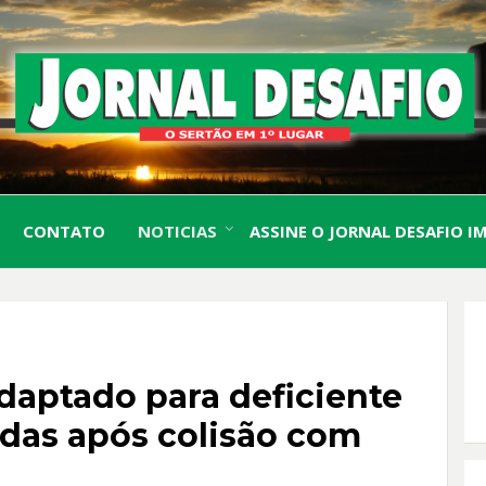
O Sertão em 1º Lugar
JORN
CONTATO
NOTICIAS
ASSINE O JORNAL DESAFIO I
DESA
adaptado para deficiente
adas após colisão com