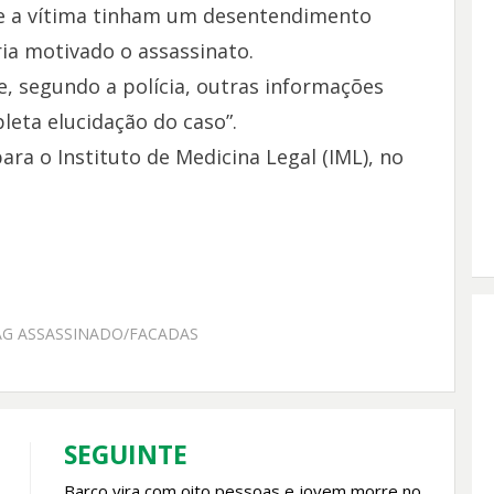
 e a vítima tinham um desentendimento
ia motivado o assassinato.
 e, segundo a polícia, outras informações
leta elucidação do caso”.
ra o Instituto de Medicina Legal (IML), no
AG
ASSASSINADO/FACADAS
SEGUINTE
Barco vira com oito pessoas e jovem morre no