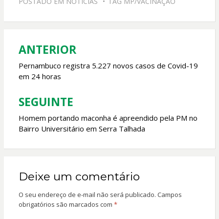
POSTADO EM
NOTICIAS
TAG
MP/VACINAÇÃO
b
s
er
l
o
A
o
p
ANTERIOR
Navegação
k
p
de
Pernambuco registra 5.227 novos casos de Covid-19
em 24 horas
Post
SEGUINTE
Homem portando maconha é apreendido pela PM no
Bairro Universitário em Serra Talhada
Deixe um comentário
O seu endereço de e-mail não será publicado.
Campos
obrigatórios são marcados com
*