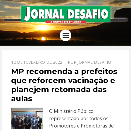
JORNAL
O Sertão em 1º Lugar
Menu
DESAFIO
PPOSTADO
12 DE FEVEREIRO DE 2022
POR
JORNAL DESAFIO
EM
MP recomenda a prefeitos
que reforcem vacinação e
planejem retomada das
aulas
O Ministério Público
representado por todos os
Promotores e Promotoras de