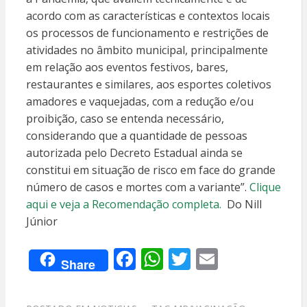
acordo com as características e contextos locais
os processos de funcionamento e restrições de
atividades no âmbito municipal, principalmente
em relação aos eventos festivos, bares,
restaurantes e similares, aos esportes coletivos
amadores e vaquejadas, com a redução e/ou
proibição, caso se entenda necessário,
considerando que a quantidade de pessoas
autorizada pelo Decreto Estadual ainda se
constitui em situação de risco em face do grande
número de casos e mortes com a variante”.
Clique
aqui e veja a Recomendação completa.
Do Nill
Júnior
F
W
T
E
Share
ac
h
w
m
e
at
itt
ai