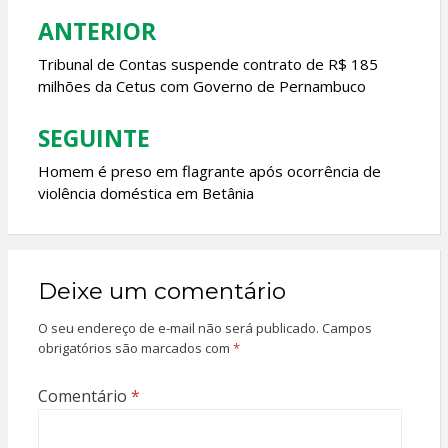
o
p
ANTERIOR
Navegação
k
p
de
Tribunal de Contas suspende contrato de R$ 185
milhões da Cetus com Governo de Pernambuco
Post
SEGUINTE
Homem é preso em flagrante após ocorrência de
violência doméstica em Betânia
Deixe um comentário
O seu endereço de e-mail não será publicado.
Campos
obrigatórios são marcados com
*
Comentário
*