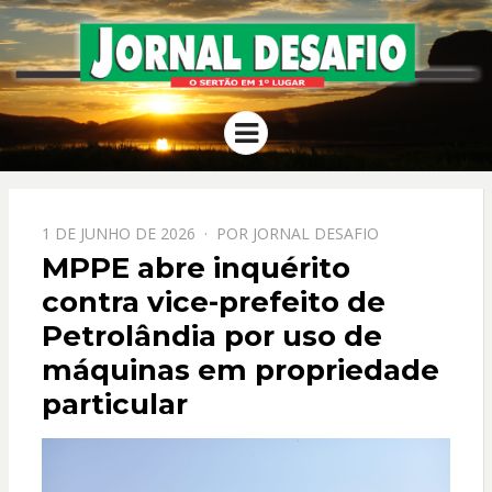
JORNAL
O Sertão em 1º Lugar
Menu
DESAFIO
PPOSTADO
1 DE JUNHO DE 2026
POR
JORNAL DESAFIO
EM
MPPE abre inquérito
contra vice-prefeito de
Petrolândia por uso de
máquinas em propriedade
particular