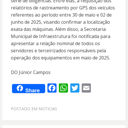
série de diligências
.
Entre elas, a requisição dos
relatórios de rastreamento por GPS dos veículos
referentes ao período entre 30 de maio e 02 de
junho de 2025, visando confirmar a localização
exata das máquinas
.
Além disso, a Secretaria
Municipal de Infraestrutura foi notificada para
apresentar a relação nominal de todos os
servidores e terceirizados responsáveis pela
operação dos equipamentos em maio de 2025
.
DO Júnior Campos
F
W
T
E
Share
ac
h
w
m
e
at
itt
ai
POSTADO EM
NOTICIAS
b
s
er
l
o
A