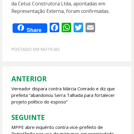
da Cetus Construtora Ltda, apontadas em
Representação Externa, foram confirmadas.
F
W
T
E
Share
ac
h
w
m
e
at
itt
ai
POSTADO EM
NOTICIAS
b
s
er
l
o
A
o
p
ANTERIOR
Navegação
k
p
de
Vereador dispara contra Márcia Conrado e diz que
prefeita “abandonou Serra Talhada para fortalecer
Post
projeto político do esposo”
SEGUINTE
MPPE abre inquérito contra vice-prefeito de
Petrolândia por uso de máquinas em propriedade