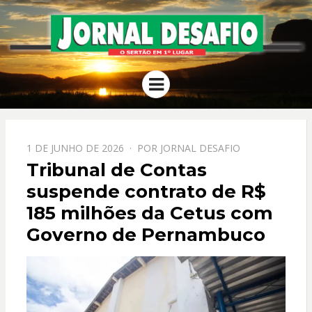
JORNAL
O Sertão em 1º Lugar
Menu
DESAFIO
PPOSTADO
1 DE JUNHO DE 2026
POR
JORNAL DESAFIO
EM
Tribunal de Contas
suspende contrato de R$
185 milhões da Cetus com
Governo de Pernambuco