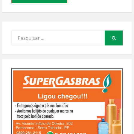
Procurar
por:
PESQUISAR