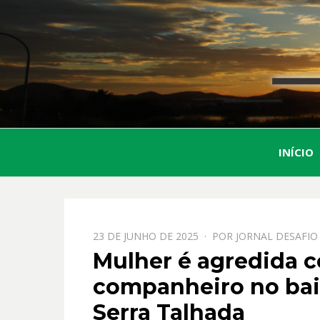
INÍCIO
PPOSTADO
23 DE JUNHO DE 2025
POR
JORNAL DESAFIO
EM
Mulher é agredida c
companheiro no bair
Serra Talhada