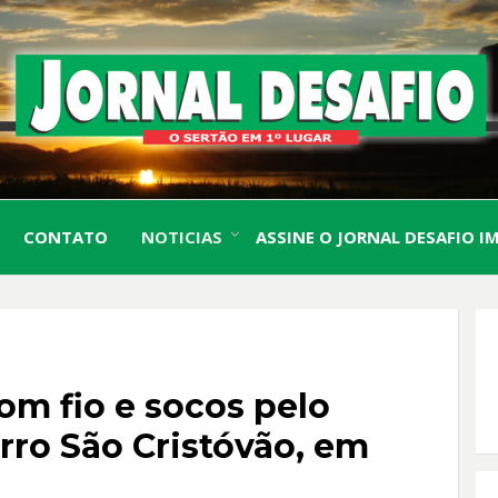
O Sertão em 1º Lugar
JORN
CONTATO
NOTICIAS
ASSINE O JORNAL DESAFIO I
DESA
om fio e socos pelo
ro São Cristóvão, em