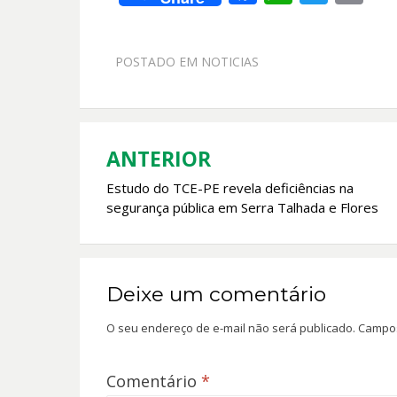
ac
h
w
m
e
at
itt
ai
POSTADO EM
NOTICIAS
b
s
er
l
o
A
o
p
k
p
ANTERIOR
Navegação
Estudo do TCE-PE revela deficiências na
de
segurança pública em Serra Talhada e Flores
Post
Deixe um comentário
O seu endereço de e-mail não será publicado.
Campos
Comentário
*