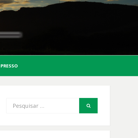
AL
MPRESSO
FIO
Procurar
PESQUISAR
por: