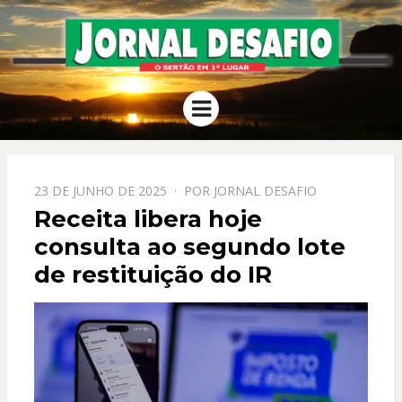
JORNAL
O Sertão em 1º Lugar
Menu
DESAFIO
PPOSTADO
23 DE JUNHO DE 2025
POR
JORNAL DESAFIO
EM
Receita libera hoje
consulta ao segundo lote
de restituição do IR