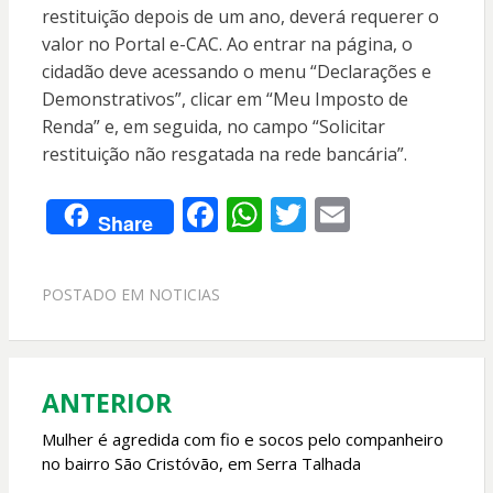
restituição depois de um ano, deverá requerer o
valor no Portal e-CAC. Ao entrar na página, o
cidadão deve acessando o menu “Declarações e
Demonstrativos”, clicar em “Meu Imposto de
Renda” e, em seguida, no campo “Solicitar
restituição não resgatada na rede bancária”.
F
W
T
E
Share
ac
h
w
m
e
at
itt
ai
POSTADO EM
NOTICIAS
b
s
er
l
o
A
o
p
ANTERIOR
Navegação
k
p
de
Mulher é agredida com fio e socos pelo companheiro
no bairro São Cristóvão, em Serra Talhada
Post