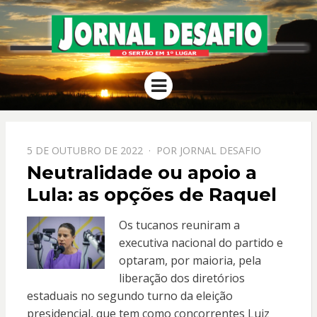
JORNAL
O Sertão em 1º Lugar
Menu
DESAFIO
PPOSTADO
5 DE OUTUBRO DE 2022
POR
JORNAL DESAFIO
EM
Neutralidade ou apoio a
Lula: as opções de Raquel
Os tucanos reuniram a
executiva nacional do partido e
optaram, por maioria, pela
liberação dos diretórios
estaduais no segundo turno da eleição
presidencial, que tem como concorrentes Luiz