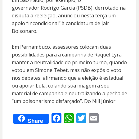
Em São Paulo, por exemplo, o
governador Rodrigo Garcia (PSDB), derrotado na
disputa à reeleição, anunciou nesta terça um
apoio “incondicional” à candidatura de Jair
Bolsonaro.
Em Pernambuco, assessores colocam duas
possibilidades para a campanha de Raquel Lyra:
manter a neutralidade do primeiro turno, quando
votou em Simone Tebet, mas não expôs o voto
nos debates, afirmando que a eleição é estadual
ou apoiar Lula, colando sua imagem a seu
material de campanha e neutralizando a pecha de
“um bolsonarismo disfarçado”. Do Nill Júnior
F
W
T
E
Share
ac
h
w
m
e
at
itt
ai