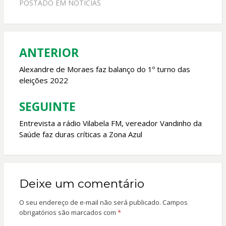
POSTADO EM
NOTICIAS
b
s
er
l
o
A
o
p
ANTERIOR
Navegação
k
p
de
Alexandre de Moraes faz balanço do 1º turno das
eleições 2022
Post
SEGUINTE
Entrevista a rádio Vilabela FM, vereador Vandinho da
Saúde faz duras críticas a Zona Azul
Deixe um comentário
O seu endereço de e-mail não será publicado.
Campos
obrigatórios são marcados com
*