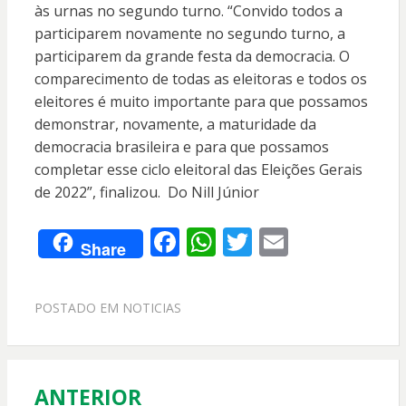
às urnas no segundo turno. “Convido todos a
participarem novamente no segundo turno, a
participarem da grande festa da democracia. O
comparecimento de todas as eleitoras e todos os
eleitores é muito importante para que possamos
demonstrar, novamente, a maturidade da
democracia brasileira e para que possamos
completar esse ciclo eleitoral das Eleições Gerais
de 2022”, finalizou. Do Nill Júnior
F
W
T
E
Share
ac
h
w
m
e
at
itt
ai
POSTADO EM
NOTICIAS
b
s
er
l
o
A
o
p
ANTERIOR
Navegação