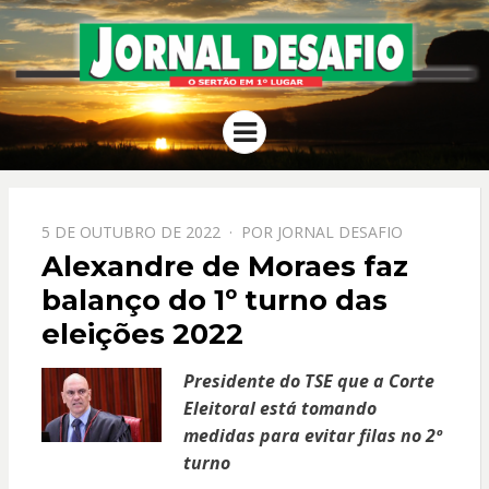
JORNAL
O Sertão em 1º Lugar
Menu
DESAFIO
PPOSTADO
5 DE OUTUBRO DE 2022
POR
JORNAL DESAFIO
EM
Alexandre de Moraes faz
balanço do 1º turno das
eleições 2022
Presidente do TSE que a Corte
Eleitoral está tomando
medidas para evitar filas no 2º
turno