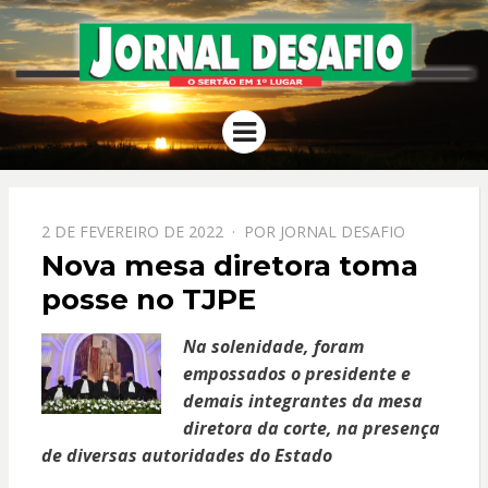
JORNAL
O Sertão em 1º Lugar
Menu
DESAFIO
PPOSTADO
2 DE FEVEREIRO DE 2022
POR
JORNAL DESAFIO
EM
Nova mesa diretora toma
posse no TJPE
Na solenidade, foram
empossados o presidente e
demais integrantes da mesa
diretora da corte, na presença
de diversas autoridades do Estado