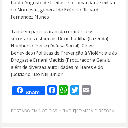
Paulo Augusto de Freitas; e o comandante militar
do Nordeste, general de Exército Richard
Fernandez Nunes.
Também participaram da cerimônia os
secretários estaduais Décio Padilha (Fazenda),
Humberto Freire (Defesa Social), Cloves
Benevides (Políticas de Prevenção à Violência e às
Drogas) e Ernani Medicis (Procuradoria Geral),
além de diversas autoridades militares e do
Judiciário. Do Nill Júnior
F
W
T
E
Share
ac
h
w
m
e
at
itt
ai
POSTADO EM
NOTICIAS
TAG
TJPE/MESA DIRETORA
b
s
er
l
o
A