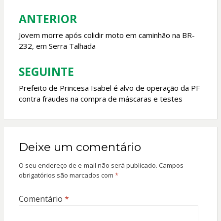
o
p
ANTERIOR
Navegação
k
p
de
Jovem morre após colidir moto em caminhão na BR-
232, em Serra Talhada
Post
SEGUINTE
Prefeito de Princesa Isabel é alvo de operação da PF
contra fraudes na compra de máscaras e testes
Deixe um comentário
O seu endereço de e-mail não será publicado.
Campos
obrigatórios são marcados com
*
Comentário
*