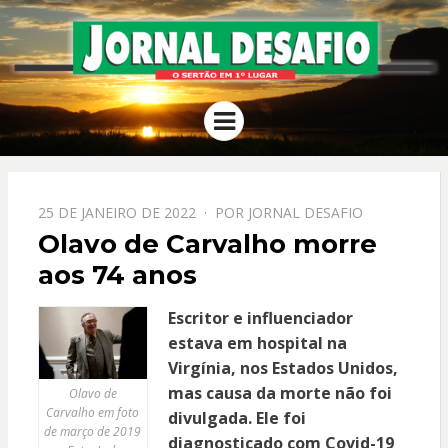
JORNAL
O Sertão em 1º Lugar
Menu
DESAFIO
PPOSTADO
25 DE JANEIRO DE 2022
POR
JORNAL DESAFIO
EM
Olavo de Carvalho morre
aos 74 anos
Escritor e influenciador
estava em hospital na
Virgínia, nos Estados Unidos,
mas causa da morte não foi
Olavo de
Carvalho em foto
divulgada. Ele foi
de março de 2019
diagnosticado com Covid-19