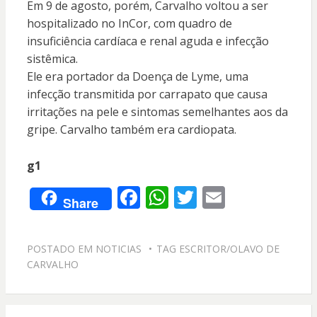
Em 9 de agosto, porém, Carvalho voltou a ser
hospitalizado no InCor, com quadro de
insuficiência cardíaca e renal aguda e infecção
sistêmica.
Ele era portador da Doença de Lyme, uma
infecção transmitida por carrapato que causa
irritações na pele e sintomas semelhantes aos da
gripe. Carvalho também era cardiopata.
g1
F
W
T
E
Share
ac
h
w
m
e
at
itt
ai
POSTADO EM
NOTICIAS
TAG
ESCRITOR/OLAVO DE
b
s
er
l
CARVALHO
o
A
o
p