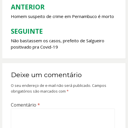
k
p
ANTERIOR
Navegação
de
Homem suspeito de crime em Pernambuco é morto
Post
SEGUINTE
Não bastassem os casos, prefeito de Salgueiro
positivado pra Covid-19
Deixe um comentário
O seu endereço de e-mail não será publicado.
Campos
obrigatórios são marcados com
*
Comentário
*