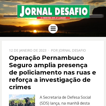
JORNAL
O Sertão em 1º Lugar
Menu
DESAFIO
PPOSTADO
12 DE JANEIRO DE 2023
POR
JORNAL DESAFIO
EM
Operação Pernambuco
Seguro amplia presença
de policiamento nas ruas e
reforça a investigação de
crimes
A Secretaria de Defesa Social
(SDS) lança, na manhã desta