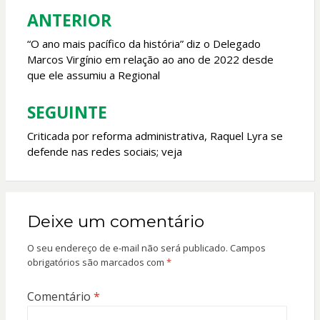
o
p
ANTERIOR
Navegação
k
p
de
“O ano mais pacífico da história” diz o Delegado
Marcos Virgínio em relação ao ano de 2022 desde
Post
que ele assumiu a Regional
SEGUINTE
Criticada por reforma administrativa, Raquel Lyra se
defende nas redes sociais; veja
Deixe um comentário
O seu endereço de e-mail não será publicado.
Campos
obrigatórios são marcados com
*
Comentário
*