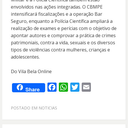
envolvidos nas ações integradas. O CBMPE
intensificará fiscalizações e a operação Bar
Seguro, enquanto a Polícia Científica ampliará a
realização de exames e perícias com o objetivo de
apontar autores e comprovar a prática de crimes
patrimoniais, contra a vida, sexuais e os diversos
tipos de violências contra mulheres, crianças e
adolescentes.
Do Vila Bela Online
F
W
T
E
Share
ac
h
w
m
e
at
itt
ai
POSTADO EM
NOTICIAS
b
s
er
l
o
A