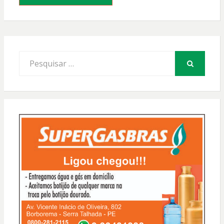
Procurar
por:
PESQUISAR