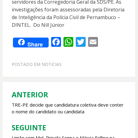
servidores da Corregedoria Geral da SDS/PE. As
investigações foram assessoradas pela Diretoria
de Inteligência da Polícia Civil de Pernambuco –
DINTEL. Do Nill Júnior
F
W
T
E
Share
ac
h
w
m
e
at
itt
ai
POSTADO EM
NOTICIAS
b
s
er
l
o
A
o
p
ANTERIOR
Navegação
k
p
de
TRE-PE decide que candidatura coletiva deve conter
o nome do candidato ou candidata
Post
SEGUINTE
Limão com Mel, Priscila Senna e Márcia Fellipe na