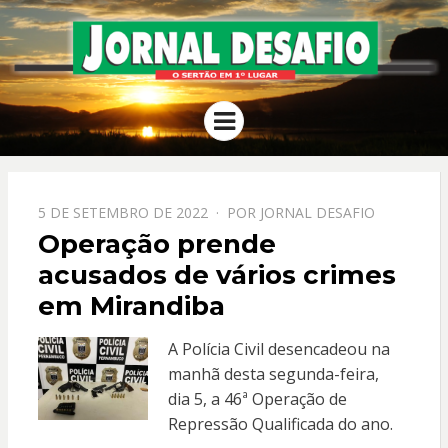
JORNAL
O Sertão em 1º Lugar
Menu
DESAFIO
PPOSTADO
5 DE SETEMBRO DE 2022
POR
JORNAL DESAFIO
EM
Operação prende
acusados de vários crimes
em Mirandiba
A Polícia Civil desencadeou na
manhã desta segunda-feira,
dia 5, a 46ª Operação de
Repressão Qualificada do ano.