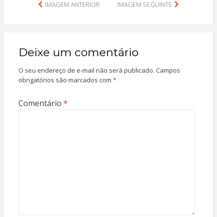
o
A
IMAGEM ANTERIOR
IMAGEM SEGUINTE
o
p
k
p
Deixe um comentário
O seu endereço de e-mail não será publicado.
Campos
obrigatórios são marcados com
*
Comentário
*