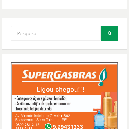
Procurar
por:
PESQUISAR