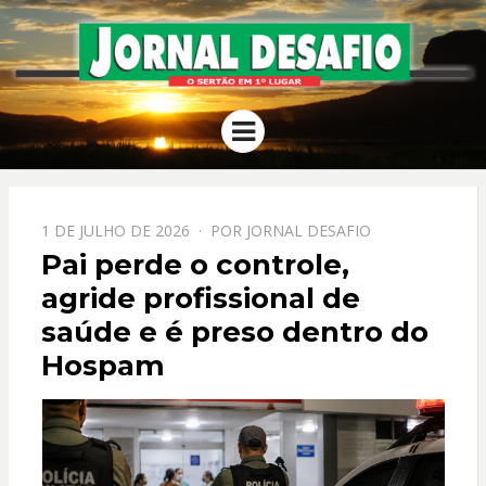
JORNAL
O Sertão em 1º Lugar
Menu
DESAFIO
PPOSTADO
1 DE JULHO DE 2026
POR
JORNAL DESAFIO
EM
Pai perde o controle,
agride profissional de
saúde e é preso dentro do
Hospam