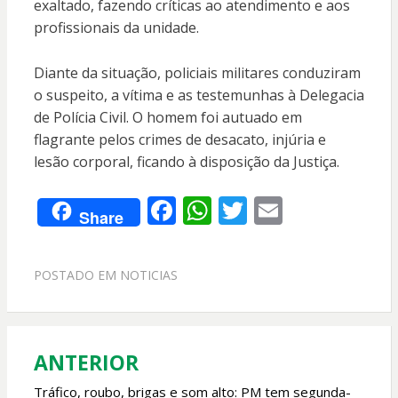
exaltado, fazendo críticas ao atendimento e aos
profissionais da unidade.
Diante da situação, policiais militares conduziram
o suspeito, a vítima e as testemunhas à Delegacia
de Polícia Civil. O homem foi autuado em
flagrante pelos crimes de desacato, injúria e
lesão corporal, ficando à disposição da Justiça.
F
W
T
E
Share
ac
h
w
m
e
at
itt
ai
POSTADO EM
NOTICIAS
b
s
er
l
o
A
o
p
ANTERIOR
Navegação
k
p
de
Tráfico, roubo, brigas e som alto: PM tem segunda-