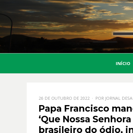
INÍCIO
PPOSTADO
26 DE OUTUBRO DE 2022
POR
JORNAL DESA
EM
Papa Francisco man
‘Que Nossa Senhora 
brasileiro do ódio, i