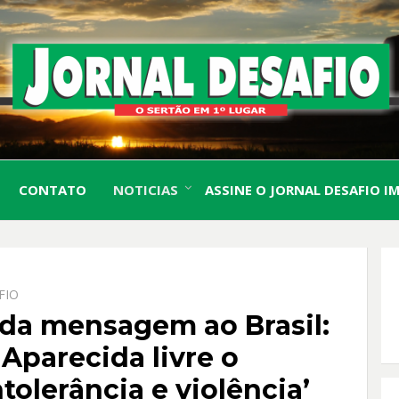
O Sertão em 1º Lugar
JORN
CONTATO
NOTICIAS
ASSINE O JORNAL DESAFIO I
DESA
FIO
da mensagem ao Brasil:
Aparecida livre o
ntolerância e violência’