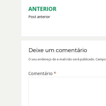
o
p
k
p
ANTERIOR
Navegação
Post anterior
de
Post
Deixe um comentário
O seu endereço de e-mail não será publicado.
Campos
Comentário
*