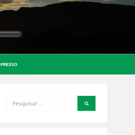
AL
MPRESSO
FIO
Procurar
PESQUISAR
por: