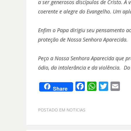
a ser generosos discípulos de Cristo. 
coerente e alegre do Evangelho. Um apl
Enfim o Papa dirigiu seu pensamento ao 
proteção de Nossa Senhora Aparecida.
Peço a Nossa Senhora Aparecida que prot
ódio, da intolerância e da violência. Do 
F
W
T
E
Share
ac
h
w
m
e
at
itt
ai
POSTADO EM
NOTICIAS
b
s
er
l
o
A