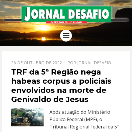
JORNAL
O Sertão em 1º Lugar
Menu
DESAFIO
PPOSTADO
26 DE OUTUBRO DE 2022
POR
JORNAL DESAFIO
EM
TRF da 5ª Região nega
habeas corpus a policiais
envolvidos na morte de
Genivaldo de Jesus
Após atuação do Ministério
Público Federal (MPF), o
Tribunal Regional Federal da 5ª