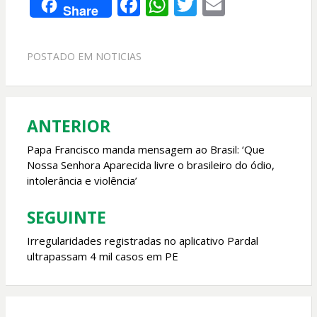
F
W
T
E
Share
ac
h
w
m
e
at
itt
ai
POSTADO EM
NOTICIAS
b
s
er
l
o
A
o
p
ANTERIOR
Navegação
k
p
de
Papa Francisco manda mensagem ao Brasil: ‘Que
Nossa Senhora Aparecida livre o brasileiro do ódio,
Post
intolerância e violência’
SEGUINTE
Irregularidades registradas no aplicativo Pardal
ultrapassam 4 mil casos em PE