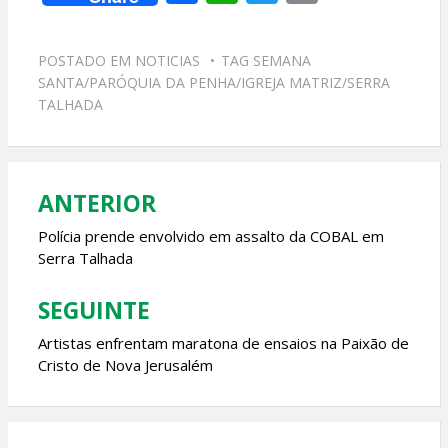
ac
h
w
m
e
at
itt
ai
POSTADO EM
NOTICIAS
TAG
SEMANA
b
s
er
l
SANTA/PARÓQUIA DA PENHA/IGREJA MATRIZ/SERRA
o
A
TALHADA
o
p
k
p
ANTERIOR
Navegação
de
Polícia prende envolvido em assalto da COBAL em
Serra Talhada
Post
SEGUINTE
Artistas enfrentam maratona de ensaios na Paixão de
Cristo de Nova Jerusalém