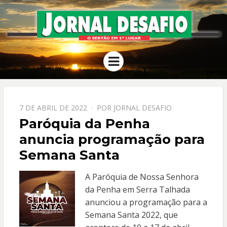
JORNAL
O Sertão em 1º Lugar
Menu
DESAFIO
PPOSTADO
7 DE ABRIL DE 2022
POR
JORNAL DESAFIO
EM
Paróquia da Penha
anuncia programação para
Semana Santa
A Paróquia de Nossa Senhora
da Penha em Serra Talhada
anunciou a programação para a
Semana Santa 2022, que