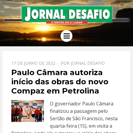
JORNAL
O Sertão em 1º Lugar
Menu
DESAFIO
PPOSTADO
17 DE JUNHO DE 2022
POR
JORNAL DESAFIO
EM
Paulo Câmara autoriza
início das obras do novo
Compaz em Petrolina
O governador Paulo Câmara
finalizou a passagem pelo
Sertão de São Francisco, nesta
quarta-feira (15), em visita a