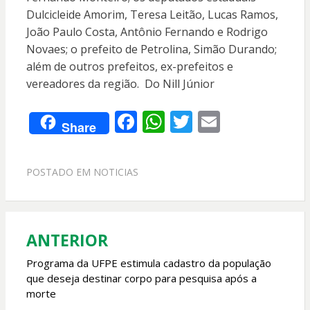
Dulcicleide Amorim, Teresa Leitão, Lucas Ramos,
João Paulo Costa, Antônio Fernando e Rodrigo
Novaes; o prefeito de Petrolina, Simão Durando;
além de outros prefeitos, ex-prefeitos e
vereadores da região. Do Nill Júnior
F
W
T
E
Share
ac
h
w
m
e
at
itt
ai
POSTADO EM
NOTICIAS
b
s
er
l
o
A
o
p
ANTERIOR
Navegação
k
p
de
Programa da UFPE estimula cadastro da população
que deseja destinar corpo para pesquisa após a
Post
morte